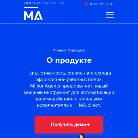
БИЗНЕСУ
ИСПОЛНИТЕЛЯМ
8 495 744-38-37
Продукт
Компания
Применение
Тарифы
Услуги
Главная
О продукте
Блог
О продукте
info@ma.direct
Чаты, отчетность, оплата - это основа
эффективной работы в полях.
MillionAgents представляет новый
мощный инструмент для автоматизации
взаимодействия с полевыми
исполнителями — MA.direct.
Получить демо