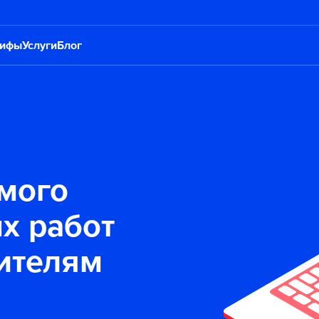
рифы
Услуги
Блог
мого
х работ
ителям