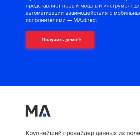
представляет новый мощный инструмент д
автоматизации взаимодействия с мобильн
исполнителями — MA.direct
Получить демо
Крупнейший провайдер данных из поле